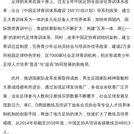
足球的未来在孩子身上。过去五年中国足协全面深化青训体系改
革，出台《中国足球青训体系建设“165”行动计划》等系列政策，建立
五大青训体系为一体的多元化后备人才培养体系，加快布局国内、国
际两类青训中心，青超联赛影响力不断扩大，构建“五系一体、两心一
赛”的新时代足球青训体系。同时，改革中国足协青训组织架构，建立
青训总监制度，完善青少年运动员转会与培训补偿等政策，建成2万多
所校园足球特色学校、近7000家社会足球青训机构，初步形成青少年
足球人才培养“普及”与“提高”协同发展的新格局。
此外，推进国家队改革发展取得成效，男女足国家队精神面貌和
大赛成绩都有所进步。通过加强足球宣传推广，各省业余联赛广泛开
展，业余足球参与人数和注册俱乐部数量不断攀升，社会足球发展呈
现新活力。将C、D两级教练员培训下放各会员协会等专业人才培养体
制机制的创新手段，释放了地方足协的潜力，快速扩大了教练员培养
规模。从2014年初截至2018年底，中国足协共培训各级教练员48913
人。