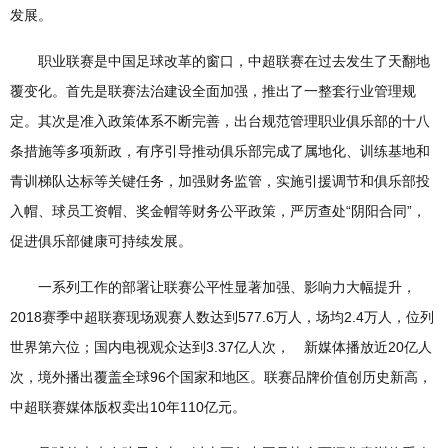
发展。
职业联赛是中国足球改革的窗口，中超联赛在过去发生了天翻地
覆变化。首先是联赛法治建设全面加强，推出了一整套行业管理规
定。其次是准入政策体系不断完善，出台规范管理职业俱乐部的十八
条措施等多项新政，有序引导推动俱乐部完成了属地化、训练基地和
青训梯队达标等关键任务，加强财务监管，实施引援调节和俱乐部投
入帽、球员工资帽、奖金帽等财务公平政策，严厉查处“阴阳合同”，
促进俱乐部健康可持续发展。
一系列工作的部署让联赛公平性显著加强、影响力大幅提升，
2018赛季中超联赛现场观赛人数达到577.6万人，场均2.4万人，位列
世界第六位；国内电视观众达到3.37亿人次， 新媒体播放近20亿人
次，境外播出覆盖全球96个国家和地区。联赛品牌价值创历史新高，
中超联赛媒体版权卖出10年110亿元。