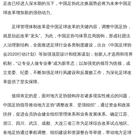
足改已经进入深水期的当下，中国足协此次换届势必将为未来中国足
球改革增加新的强劲动力。
足球管理体制改革是中国足球改革的关键内容，调整中国足协，
就是抬起改革“龙头”。为此，中国足协与体育总局脱钩，形成社团法
人治理新结构，全面推进足球行业各类制度建设，出台《中国足球协
会2020行动计划》等加强顶层设计和统筹谋划；创新人才选用和培养
机制，“让专业人做专业事”成为新常态；以加强党的领导为统领，成
立党委、纪委，不断加强足球行风建设和反腐败工作，为深化足球改
革提供了坚实保障。
值得肯定的是，面对地方足协脱钩存在诸多现实性难点的问题，
中国足协指导推动地方足协“调整改革、坚强组织”，通过资金和政策
扶持，促进会员协会健全组织管理体系和业务发展体系。确定江苏、
浙江、四川、武汉、成都、大连三省三市为足球综合改革试点地区。
各地足协通过事权调整、组织建设和资源整合等举措，带动地方足球