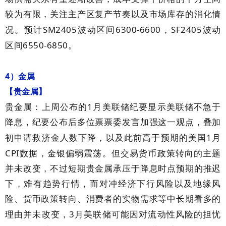
较为有限，关注主产区复产节奏以及市场库存的消化情
SM2405
6300-6600
SF2405
况。预计
波动区间
，
波动
6550-6850
区间
。
4
）金属
【贵金属】
1
贵金属：上周公布的
月美联储纪要显示美联储不急于
降息，纪要公布后多位票票委发言加强这一观点，叠加
1
初申请救济金人数下降，以及此前高于预期的美国
月
CPI
数据，金银偏弱震荡。但交易货币政策转向的主题
并未改变，不过短期贵金属承压于降息时点预期的推迟
下，难有趋势行情，而对冲经济下行风险以及地缘风
险、货币政策转向、消费者的实物需求等中长期看多的
3
理由并未改变，
月美联储可能因对流动性风险的担忧