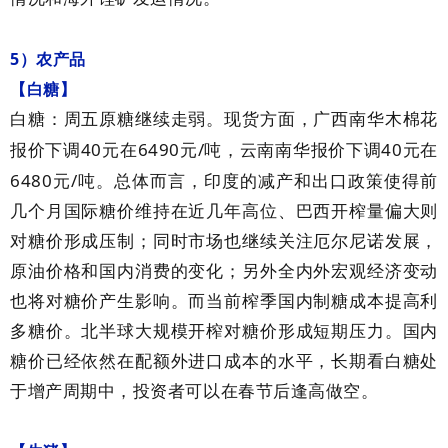
5
）农产品
【白糖】
白糖：周五原糖继续走弱。现货方面，广西南华木棉花
40
6490
/
40
报价下调
元在
元
吨，云南南华报价下调
元在
6480
/
元
吨。总体而言，印度的减产和出口政策使得前
几个月国际糖价维持在近几年高位、巴西开榨量偏大则
对糖价形成压制；同时市场也继续关注厄尔尼诺发展，
原油价格和国内消费的变化；另外全内外宏观经济变动
也将对糖价产生影响。而当前榨季国内制糖成本提高利
多糖价。北半球大规模开榨对糖价形成短期压力。国内
糖价已经依然在配额外进口成本的水平，长期看白糖处
于增产周期中，投资者可以在春节后逢高做空。