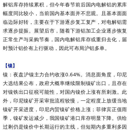
解铝库存持续累积，但今年春节前后国内电解铝的累库
幅度同比较小，当前国内基本面并不悲观。且基本面面
临边际好转，主要在于下游逐步复工复产，对电解铝需
求逐步提振。展望后市，随着下游铝加工企业逐步恢复
正常生产与采购节奏，国内电解铝库存或重归去化，届
时预计铝价有上行驱动，因此可布局沪铝多单。
【镍】
0.64%
镍：夜盘沪镍主力合约收涨
。消息面角度，印尼
大选结果公布，政府大概率继续限制镍矿出口，且存在
对镍铁出口征税可能性，对国内镍价上涨有所刺激。此
外，印尼镍矿开采审批流程较慢，一定程度上放缓当地
镍矿开采进度，印尼内贸镍矿价格上涨；菲律宾正值雨
季，镍矿发运减少，我国镍矿港口库存明显下降。供给
过剩仍是镍价中长期运行的主线，但短期内多重利多因