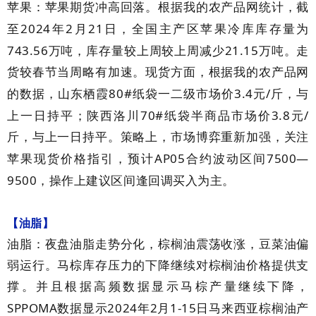
苹果：苹果期货冲高回落。根据我的农产品网统计，截
2024
2
21
至
年
月
日，全国主产区苹果冷库库存量为
743.56
21.15
万吨，库存量较上周较上周减少
万吨。走
货较春节当周略有加速。现货方面，根据我的农产品网
80#
3.4
/
的数据，山东栖霞
纸袋一二级市场价
元
斤，与
70#
3.8
/
上一日持平；陕西洛川
纸袋半商品市场价
元
斤，与上一日持平。策略上，市场博弈重新加强，关注
AP05
7500—
苹果现货价格指引，预计
合约波动区间
9500
，操作上建议区间逢回调买入为主。
【油脂】
油脂：夜盘油脂走势分化，棕榈油震荡收涨，豆菜油偏
弱运行。马棕库存压力的下降继续对棕榈油价格提供支
撑。并且根据高频数据显示马棕产量继续下降，
SPPOMA
2024
2
1-15
数据显示
年
月
日马来西亚棕榈油产