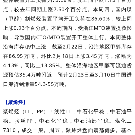
整体装置开工负荷为
，较上周下跌
个百分
7.50
点，较去年同期上涨
个百分点。本周四，国内煤
86.60%
（甲醇）制烯烃装置平均开工负荷在
，较上周
0.93
MTO
上涨
个百分点。本周期内，受浙江
装置提负影
CTO/MTO
响，导致国内
装置开工整体上行。本周整体
2
22
沿海库存稳中上涨。截至
月
日，沿海地区甲醇库存
86.95
2
18
3.45
在
万吨，环比
月
日上涨
万吨，涨幅为
4.13%
13.85%
，同比上
。整体沿海地区甲醇可流通货
35.4
2
23
3
10
源预估
万吨附近。预计
月
日至
月
日中国进
54.3-55
口船货到港量
万吨。
【聚烯烃】
LL
PP
LL
聚烯烃（
、
）：线性
，中石化平稳，中石油平
PP
稳。拉丝
，中石化平稳，中石油部平稳。煤化工
7310
，成交一般。周五，聚烯烃盘面震荡偏多。基本