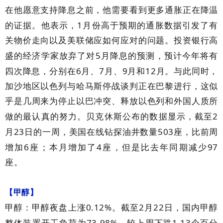
在他愿意支持降息之前，他需要看到更多通胀正在降温
1
的证据。他表示，
月份高于预期的通胀数据引发了有
关物价走向以及美联储应如何应对的问题。投资银行高
5
盛的经济学家放弃了对
月降息的预测，预计今年将有
6
7
9
12
四次降息，分别在
月、
月、
月和
月。与此同时，
加沙地区以色列与哈马斯停战谈判正在巴黎进行，这似
乎是几周来为停止以巴冲突、释放以色列和外国人质所
2
做的最认真的努力。贝克休斯公布的数据显示，截至
23
503
月
日的一周，美国在线钻探油井数量
座，比前周
6
4
97
增加
座；本月增加了
座，但是比去年同期减少
座。
【甲醇】
0.12%
2
22
甲醇：甲醇夜盘上涨
。截至
月
日，国内甲醇
73.98%
1.13