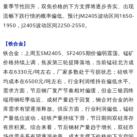
量季节性回升，双焦价格的下方支撑将逐步夯实、出现
JM2405
1650-
流畅下跌行情的概率偏低。预计
波动区间
1950
J2405
2250-2550
，
波动区间
。
【铁合金】
SM2405
SF2405
铁合金：上周五
、
期价偏弱震荡。锰矿
价格持续上调，焦炭第三轮提降落地，当前锰硅北方成
6330
/
本在
元
吨左右，厂家多数处于亏损状态；硅铁平
6500
/
均成本在
元
吨左右，行业利润维持在偏低水平。
需求方面，节后钢厂复产节奏相对偏缓，但金三银四终
端用钢旺季临近、成材产量趋于回复，钢企对合金的补
库需求有望逐渐释放。供应方面，行业利润偏低，锰硅
产量低位波动，硅铁产量持续下滑，节日期间双硅库存
有所积累。综合来看，节后钢材产量趋于增长，双硅市
场供需关系有望逐渐改善，成本支撑下价格的下方空间