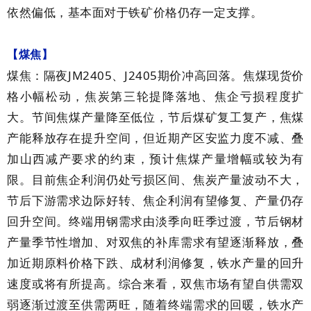
依然偏低，基本面对于铁矿价格仍存一定支撑。
【煤焦】
JM2405
J2405
煤焦：隔夜
、
期价冲高回落。焦煤现货价
格小幅松动，焦炭第三轮提降落地、焦企亏损程度扩
大。节间焦煤产量降至低位，节后煤矿复工复产，焦煤
产能释放存在提升空间，但近期产区安监力度不减、叠
加山西减产要求的约束，预计焦煤产量增幅或较为有
限。目前焦企利润仍处亏损区间、焦炭产量波动不大，
节后下游需求边际好转、焦企利润有望修复、产量仍存
回升空间。终端用钢需求由淡季向旺季过渡，节后钢材
产量季节性增加、对双焦的补库需求有望逐渐释放，叠
加近期原料价格下跌、成材利润修复，铁水产量的回升
速度或将有所提高。综合来看，双焦市场有望自供需双
弱逐渐过渡至供需两旺，随着终端需求的回暖，铁水产