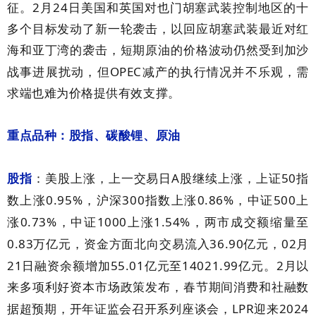
2
24
征。
月
日美国和英国对也门胡塞武装控制地区的十
多个目标发动了新一轮袭击，以回应胡塞武装最近对红
海和亚丁湾的袭击，短期原油的价格波动仍然受到加沙
OPEC
战事进展扰动，但
减产的执行情况并不乐观，需
求端也难为价格提供有效支撑。
重点品种：股指、碳酸锂、原油
A
50
股指
：美股上涨，上一交易日
股继续上涨，上证
指
0.95%
300
0.86%
500
数上涨
，沪深
指数上涨
，中证
上
0.73%
1000
1.54%
涨
，中证
上涨
，两市成交额缩量至
0.83
36.90
02
万亿元，资金方面北向交易流入
亿元，
月
21
55.01
14021.99
2
日融资余额增加
亿元至
亿元。
月以
来多项利好资本市场政策发布，春节期间消费和社融数
LPR
2024
据超预期，开年证监会召开系列座谈会，
迎来