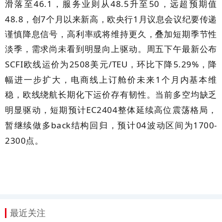
46.1
48.5
50
滑落至
，服务业则从
升至
，远超预期值
48.8
7
1
，创
个月以来新高，欧央行
月议息会议纪要传递
谨慎降息信号，高利率或将维持更久，叠加短期季节性
淡季，需求尚未看到明显向上驱动。周五下午最新公布
SCFI
2508
/TEU
5.29%
欧线运价为
美元
，环比下降
，降
1
幅进一步扩大，电商线上订舱价未来
个月内基本维
稳，欧线绕航长期化下运价存有韧性。当前多空均缺乏
EC2404
明显驱动，短期预计
整体延续高位震荡格局，
back
04
1700-
暂继续做多
结构回归，预计
波动区间为
2300
点。
最近关注