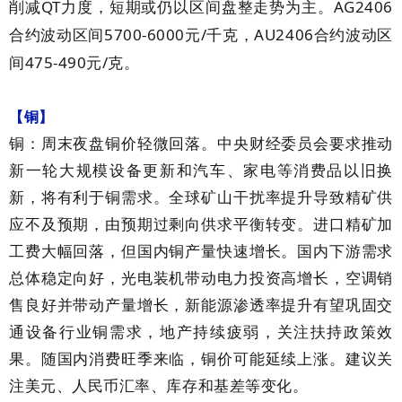
QT
AG2406
削减
力度，短期或仍以区间盘整走势为主。
5700-6000
/
AU2406
合约波动区间
元
千克，
合约波动区
475-490
/
间
元
克。
【铜】
铜：周末夜盘铜价轻微回落。中央财经委员会要求推动
新一轮大规模设备更新和汽车、家电等消费品以旧换
新，将有利于铜需求。全球矿山干扰率提升导致精矿供
应不及预期，由预期过剩向供求平衡转变。进口精矿加
工费大幅回落，但国内铜产量快速增长。国内下游需求
总体稳定向好，光电装机带动电力投资高增长，空调销
售良好并带动产量增长，新能源渗透率提升有望巩固交
通设备行业铜需求，地产持续疲弱，关注扶持政策效
果。随国内消费旺季来临，铜价可能延续上涨。建议关
注美元、人民币汇率、库存和基差等变化。