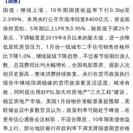
【国债】
10
0.3bp
国债：继续上涨，
年期国债收益率下行
至
2.399%
8400
。本周央行公开市场净回笼
亿元，资金面
5
LPR
3.95%
25
保持宽松。
年期以上
为
，较前值下调
个
2019
8
基点，下调幅度是
年
月以来的最大值，进一步降
1
低居民房贷压力。
月份一线城市二手住宅销售价格环
1.0%
比下降
，继续延续下降趋势，不过春节假期出游人
数、总花费同比均大幅增长，全国电影票房、观影人次
创历史新高，整体消费持续恢复。央行在货币政策执行
报告中继续强调稳健的货币政策要灵活适度、精准有
PSL
“
”
效，同时提出用好
加大对房地产
三大工程
建设，
1
稳定房地产市场。美国
月份物价涨幅显著超预期，美
联储会议中多数官员认为，政策利率可能处于峰值，在
10
更有信心通胀会达标前，不适合降息，
年期美债收益
率上行。部分地区银行存款利率下调支撑国债期货价格