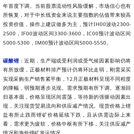
年首度下调。当前股票流动性风险缓解，市场信心也有
所恢复，对于中长线资金来说主要指数的估值带来较高
IH00
2300-
投资价值，操作上建议做多为主，预计
波动
2500
IF00
3300-3600
IC00
，
波动区间
，
预计波动区间
5000-5300
IM00
5000-5550
，
预计波动区间
。
碳酸锂
：近期，生产端或受利润或受气候因素影响仍将
有所放缓，正极材料排产预计仍将环比走弱，刚需采买
12
实现采购生产销售紧平衡，
月正极材料呈现不同程度
的降幅，弱预期逐步兑现。需求预期有所下调。逐渐回
归基本面，价格呈现区间震荡，等待新的强驱动因素出
现，关注现货贸易流向和供应减产情况。现货价格上锂
盐有所止跌而锂矿价格延续下跌，且从供需边际上来
看，需求更为疲软，价格中枢有所下移，关注供应减产
情况和海外锂矿发运情况。