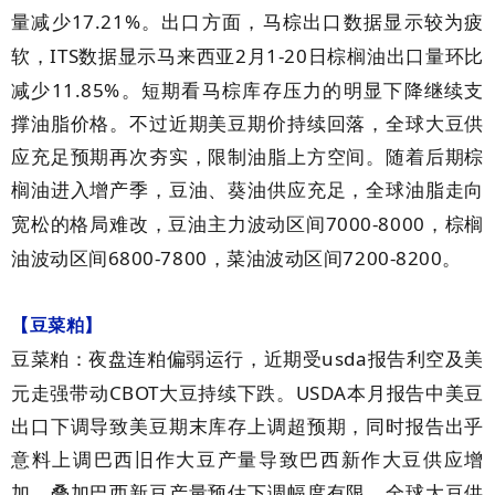
17.21%
量减少
。出口方面，马棕出口数据显示较为疲
ITS
2
1-20
软，
数据显示马来西亚
月
日棕榈油出口量环比
11.85%
减少
。短期看马棕库存压力的明显下降继续支
撑油脂价格。不过近期美豆期价持续回落，全球大豆供
应充足预期再次夯实，限制油脂上方空间。随着后期棕
榈油进入增产季，豆油、葵油供应充足，全球油脂走向
7000-8000
宽松的格局难改，豆油主力波动区间
，棕榈
6800-7800
7200-8200
油波动区间
，菜油波动区间
。
【豆菜粕】
usda
豆菜粕：夜盘连粕偏弱运行，近期受
报告利空及美
CBOT
USDA
元走强带动
大豆持续下跌。
本月报告中美豆
出口下调导致美豆期末库存上调超预期，同时报告出乎
意料上调巴西旧作大豆产量导致巴西新作大豆供应增
加，叠加巴西新豆产量预估下调幅度有限，全球大豆供