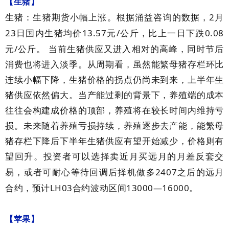
【生猪】
2
生猪：生猪期货小幅上涨。根据涌益咨询的数据，
月
23
13.57
/
0.08
日国内生猪均价
元
公斤，比上一日下跌
/
元
公斤。
当前生猪供应又进入相对的高峰，同时节后
消费也将进入淡季。从周期看，虽然能繁母猪存栏环比
连续小幅下降，生猪价格的拐点仍尚未到来，上半年生
猪供应依然偏大。当产能过剩的背景下，养殖端的成本
往往会构建成价格的顶部，养殖将在较长时间内维持亏
损。未来随着养殖亏损持续，养殖逐步去产能，能繁母
猪存栏下降后下半年生猪供应有望开始减少，价格则有
望回升。投资者可以选择卖近月买远月的月差反套交
2407
易，或者可耐心等待回调后择机做多
之后的远月
LH03
13000—16000
合约，预计
合约波动区间
。
【苹果】