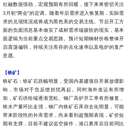
社融数据强劲，宏观预期有所回暖，接下来将密切关注
3
“
”
月初
两会
的定调。随着年后需求进入恢复期，实际需
求的兑现情况或将成为黑色系的交易主线。节后开工方
面的负面消息基本做实了成材需求端疲软的现实，基本
面逻辑为当前重点交易思路。预计短期钢材价格整体开
启震荡偏弱，持续关注库存的去化速率以及电炉的复产
意愿。
【铁矿】
铁矿石：铁矿石跌幅明显，受国内基建项目开展放缓影
响，市场对于负反馈担忧再起。同时海外发运有所增
加，矿石供给端逐渐宽松。钢厂高炉开工率有所修复，
铁水产量环比走强，钢厂内铁矿石库存去化明显，可能
带来阶段性的补库需求，尚未看到超预期表现，矿价短
期有支撑，目前不建议追空操作，港口累库后目前同比