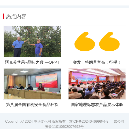
热点内容
阿克苏苹果~品味之巅 —OPPT
突发！特朗普宣布：征税！
助力有机
第八届全国有机安全食品狂欢
国家地理标志农产品展示体验
购物节暨内蒙古
馆宁夏馆开馆
Copyright © 2024 中华文化网 版权所有
京ICP备2024046998号-3
京公网
安备11010602007692号