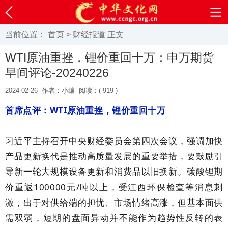
当前位置：
首页
>
财经报道
正文
WTI原油重挫，锂价重回十万：申万期货
早间评论-20240226
2024-02-26
作者：小编
阅读：(
919 )
WTI
首席点评：
原油重挫，锂价重回十万
习近平主持召开中央财经委员会第四次会议，强调加快
产品更新换代是推动高质量发展的重要举措，要鼓励引
导新一轮大规模设备更新和消费品以旧换新。碳酸锂期
100000
/
价重返
元
吨以上，受江西环保检查等消息刺
激，出于对供给端的担忧、市场情绪高涨，但基本面供
需双弱，短期的盘面异动并不能作为趋势性反转的表