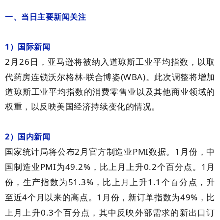
一、当日主要新闻关注
1
）国际新闻
2
26
月
日，亚马逊将被纳入道琼斯工业平均指数，以取
-
(WBA)
代药房连锁沃尔格林
联合博姿
。此次调整将增加
道琼斯工业平均指数的消费零售业以及其他商业领域的
权重，以反映美国经济持续变化的情况。
2
）国内新闻
2
PMI
1
国家统计局将公布
月官方制造业
数据。
月份，中
PMI
49.2%
0.2
1
国制造业
为
，比上月上升
个百分点。
月
51.3%
1.1
份，生产指数为
，比上月上升
个百分点，升
4
1
49%
至近
个月以来的高点。
月份，新订单指数为
，比
0.3
上月上升
个百分点，其中反映外部需求的新出口订