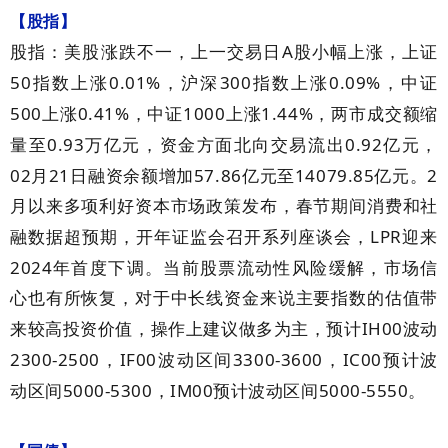
【股指】
A
股指：美股涨跌不一，上一交易日
股小幅上涨，上证
50
0.01%
300
0.09%
指数上涨
，沪深
指数上涨
，中证
500
0.41%
1000
1.44%
上涨
，中证
上涨
，两市成交额缩
0.93
0.92
量至
万亿元，资金方面北向交易流出
亿元，
02
21
57.86
14079.85
2
月
日融资余额增加
亿元至
亿元。
月以来多项利好资本市场政策发布，春节期间消费和社
LPR
融数据超预期，开年证监会召开系列座谈会，
迎来
2024
年首度下调。当前股票流动性风险缓解，市场信
心也有所恢复，对于中长线资金来说主要指数的估值带
IH00
来较高投资价值，操作上建议做多为主，预计
波动
2300-2500
IF00
3300-3600
IC00
，
波动区间
，
预计波
5000-5300
IM00
5000-5550
动区间
，
预计波动区间
。