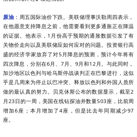
原油
：周五国际油价下跌。美联储理事沃勒周四表示，
在他愿意支持降息之前，他需要看到更多通胀正在降温
1
的证据。他表示，
月份高于预期的通胀数据引发了有
关物价走向以及美联储应如何应对的问题。投资银行高
5
盛的经济学家放弃了对
月降息的预测，预计今年将有
6
7
9
12
四次降息，分别在
月、
月、
月和
月。与此同时，
加沙地区以色列与哈马斯停战谈判正在巴黎进行，这似
乎是几周来为停止以巴冲突、释放以色列和外国人质所
2
做的最认真的努力。贝克休斯公布的数据显示，截至
23
503
月
日的一周，美国在线钻探油井数量
座，比前周
6
4
97
增加
座；本月增加了
座，但是比去年同期减少
座。