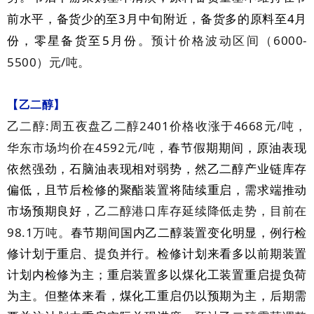
3
4
前水平，备货少的至
月中旬附近，备货多的原料至
月
5
6000-
份，零星备货至
月份。
预计价格波动区间（
5500
/
）元
吨。
【乙二醇】
:
2401
4668
/
乙二醇
周五夜盘乙二醇
价格收涨于
元
吨，
4592
/
华东市场均价在
元
吨，
春节假期期间，原油表现
依然强劲，石脑油表现相对弱势，然乙二醇产业链库存
偏低，且节后检修的聚酯装置将陆续重启，需求端推动
市场预期良好，
乙二醇港口库存延续降低走势，目前在
98.1
万吨。
春节期间国内乙二醇装置变化明显，例行检
修计划于重启、提负并行。检修计划来看多以前期装置
计划内检修为主；重启装置多以煤化工装置重启提负荷
为主。但整体来看，煤化工重启仍以预期为主，后期需