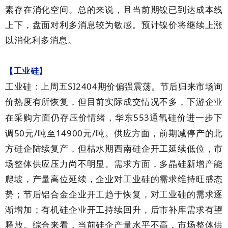
素存在消化空间。总的来说，且当前期镍已到达成本线
上下，盘面对利多消息较为敏感。预计镍价将继续上涨
以消化利多消息。
【工业硅】
SI2404
工业硅：上周五
期价偏强震荡。节后归来市场询
价热度有所恢复，但目前实际成交情况不多，下游企业
553
在采购方面仍存压价情绪，华东
通氧硅价进一步下
50
/
14900
/
调
元
吨至
元
吨。供应方面，前期减停产的北
方硅企陆续复产，但枯水期西南硅企开工延续低位，市
场整体供应压力尚不明显。需求方面，多晶硅新增产能
爬坡，产量高位延续，企业对工业硅的需求维持旺盛态
势；节后铝合金企业开工趋于恢复，对工业硅的需求逐
渐增加；有机硅企业开工持续回升，后市补库需求有望
释放。综合来看，当前硅企产量水平不高，市场整体供