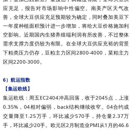
应充足，报告对市场影响中性偏空。南美产区天气改
善，全球大豆供应充足预期较为确定，同时叠加美豆下
一年度种植面积预计进一步增加，将给大豆价格施加利
空影响。近期国内生猪养殖端利润有所改善，不过整体
需求支撑力度仍较为有限。在全球大豆供应充裕的背景
2800-4000
下粕类压力仍存，豆粕主力区间
，菜粕主力
2200-3000
区间
。
6
）航运指数
【集运欧线】
EC2404
2045
集运欧线：周五
冲高回落，收于
点，上涨
0.35%
04
back
04
，
相对偏弱，
结构继续收窄。
合约成
1.25
570
2.37
交量降至
万手，环比减少
手，持仓量
万
20
2
PMI
1
46.6
手，环比减少
手。欧元区
月制造业
从
月的