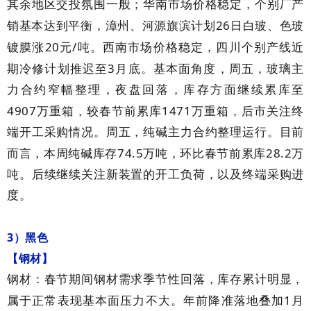
其余地区交投氛围一般；华南市场价格稳定，个别厂产
26
销基本达到平衡，漳州、河源旗滨计划
日白玻、色玻
20
/
镀膜涨
元
吨。西南市场价格稳定，四川个别产线近
3
期冷修计划推迟至
月底。基本面角度，周五，玻璃主
力合约窄幅整理，夜盘回落，库存方面继续累库至
4907
1471
万重箱，较春节前累库
万重箱，后市关注终
端开工采购情况。周五，纯碱主力合约整理运行。目前
74.5
28.2
而言，本周纯碱库存
万吨，环比春节前累库
万
吨。后续继续关注新装置的开工负荷，以及终端采购进
度。
3
）黑色
【钢材】
钢材：春节期间钢材需求季节性回落，库存累计明显，
1
属于正常表现基本面压力不大。年前降准落地叠加
月