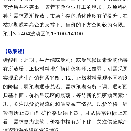
需矛盾并不突出，随着下游企业开工的增加、对原料的
补库需求逐渐释放，市场库存的消化速度有望提升，在
枯水期成本高企的支撑下、硅价的下方空间较为有限。
SI2404
13100-14100
预计
波动区间
。
【碳酸锂】
碳酸锂：近期，生产端或受利润或受气候因素影响仍将
有所放缓，正极材料排产预计仍将环比走弱，刚需采买
12
实现采购生产销售紧平衡，
月正极材料呈现不同程度
的降幅，弱预期逐步兑现。需求预期有所下调。逐渐回
归基本面，价格呈现区间震荡，等待新的强驱动因素出
现，关注现货贸易流向和供应减产情况。现货价格上锂
盐有所止跌而锂矿价格延续下跌，且从供需边际上来
看，需求更为疲软，价格中枢有所下移，关注供应减产
情况和海外锂矿发运情况。