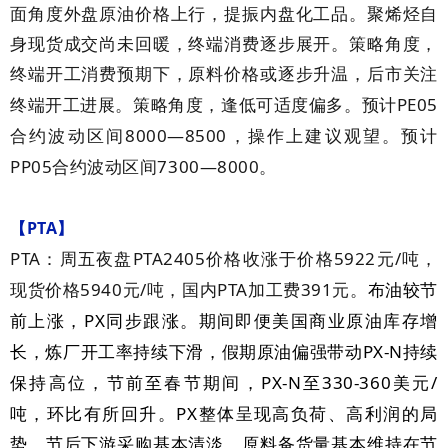
面角度外盘原油价格上行，提振内盘化工品。聚烯烃自
身现货成交尚未回暖，终端消费逐步展开。策略角度，
终端开工消费预期下，原料价格或逐步升温，后市关注
PE05
终端开工进展。策略角度，逢低可适度偏多。预计
8000—8500
合约波动区间
，操作上建议观望。预计
PP05
7300—8000
合约波动区间
。
PTA
【
】
PTA
PTA2405
5922
/
：周五夜盘
价格收涨于价格
元
吨，
5940
/
PTA
391
现货价格
元
吨，国内
加工费
元。
布油较节
PX
前上涨，
同步跟涨。期间即便美国商业原油库存增
PX-N
长，炼厂开工率持续下滑，假期原油偏强带动
持续
PX-N
330-360
/
保持高位，节前至春节期间，
至
美元
PX
吨，环比有所回升。
整体呈现高负荷、高利润的局
势。节后下游采购基本清淡，原料备货量基本维持在节