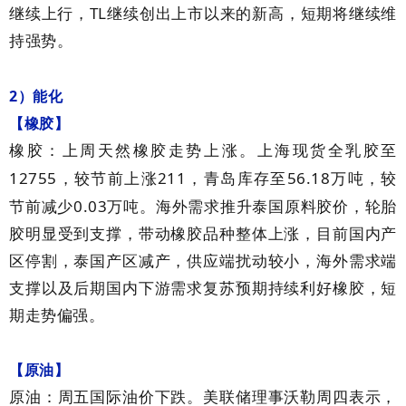
TL
继续上行，
继续创出上市以来的新高，短期将继续维
持强势。
2
）能化
【橡胶】
橡胶：上周天然橡胶走势上涨。上海现货全乳胶至
12755
211
56.18
，较节前上涨
，青岛库存至
万吨，较
0.03
节前减少
万吨。海外需求推升泰国原料胶价，轮胎
胶明显受到支撑，带动橡胶品种整体上涨，目前国内产
区停割，泰国产区减产，供应端扰动较小，海外需求端
支撑以及后期国内下游需求复苏预期持续利好橡胶，短
期走势偏强。
【原油】
原油：周五国际油价下跌。美联储理事沃勒周四表示，