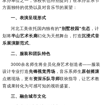
方面独特的优势以及对音乐节的展望：
一、
表演呈现形式
河北工美依托国内独有的
，计
"别墅校园"生态
划将
幻化为天然舞台，打造
半山艺术长廊
沉浸式音
。
乐展演新范式
二、
服装和团队特色
3000余名师生将全员化身艺术创造者——服装
设计专业打造
，音乐系师生
先锋视觉秀场
原创摇滚
点燃现场，更有
联袂指导，让艺术教
资深乐队导师
育成果转化为可感可知的视听盛宴。
三、
融合城市文化