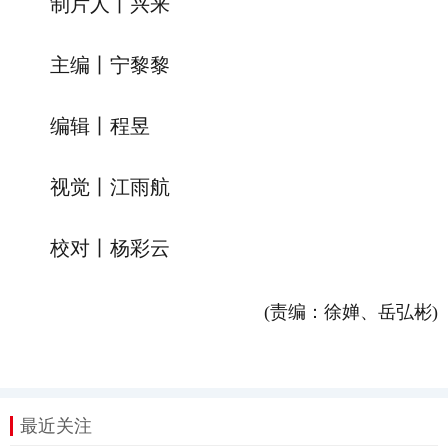
制片人丨兴来
主编丨宁黎黎
编辑丨程昱
视觉丨江雨航
校对丨杨彩云
(责编：徐婵、岳弘彬)
最近关注