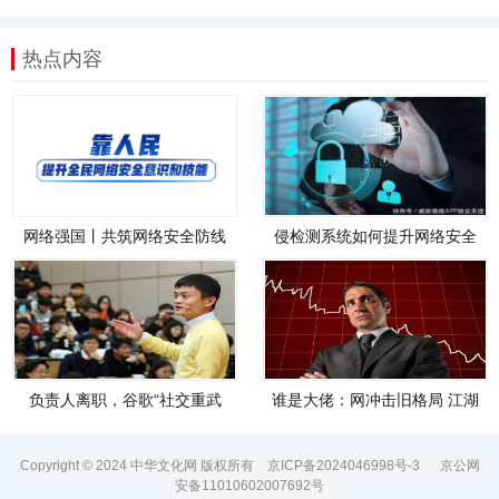
热点内容
网络强国丨共筑网络安全防线
侵检测系统如何提升网络安全
防护能力
负责人离职，谷歌“社交重武
谁是大佬：网冲击旧格局 江湖
器”Googl
重排座次
Copyright © 2024 中华文化网 版权所有
京ICP备2024046998号-3
京公网
安备11010602007692号