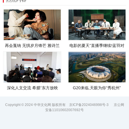
再会戛纳 无惧岁月锋芒 雅诗兰
电影的夏天”直播季继续!蓝羽对
黛白金系列
话《解密》
深化人文交流 希腊“东方放映
G20来临,天眼为你“秀杭州”
室”揭牌成立
Copyright © 2024 中华文化网 版权所有
京ICP备2024046998号-3
京公网
安备11010602007692号